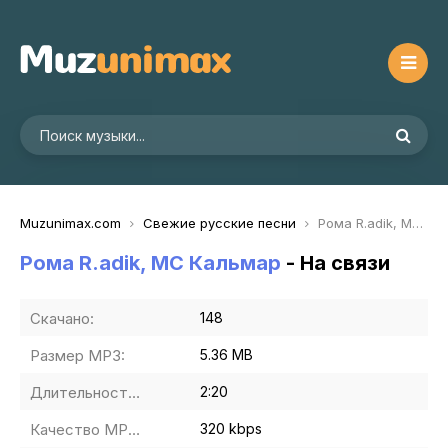
Muzunimax.com
Свежие русские песни
Рома R.adik, МС Кальмар - На связи
Рома R.adik, МС Кальмар
- На связи
Скачано:
148
Размер MP3:
5.36 MB
Длительность MP3:
2:20
Качество MP3:
320 kbps