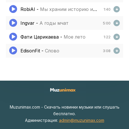
RobiAI
-
Мы храним историю и память имена героев и судьбы
1:40
Ingvar
-
А годы мчат
5:00
Фати Царикаева
-
Мое лето
1:22
EdisonFit
-
Слово
3:08
Muzunimax.com - Скачать новинки музыки или слушать
бесплатно.
Администрация:
admin@muzunimax.com