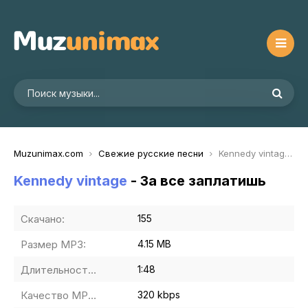
Muzunimax.com
Свежие русские песни
Kennedy vintage - За все заплатишь
Kennedy vintage
- За все заплатишь
Скачано:
155
Размер MP3:
4.15 MB
Длительность MP3:
1:48
Качество MP3:
320 kbps