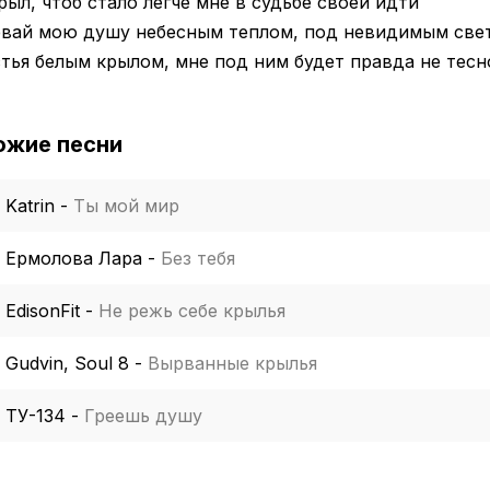
рыл, чтоб стало легче мне в судьбе своей идти
евай мою душу небесным теплом, под невидимым свет
тья белым крылом, мне под ним будет правда не тесн
ожие песни
Katrin
-
Ты мой мир
Ермолова Лара
-
Без тебя
EdisonFit
-
Не режь себе крылья
Gudvin, Soul 8
-
Вырванные крылья
ТУ-134
-
Греешь душу