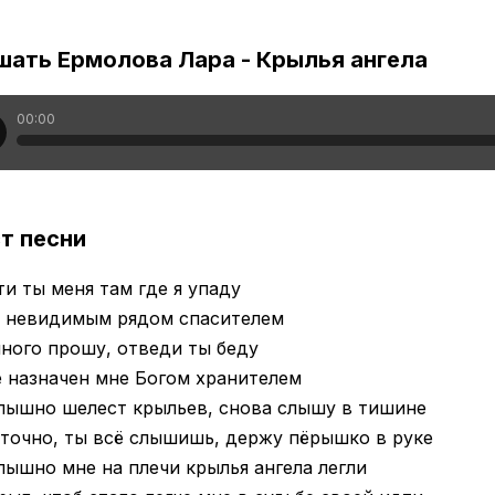
шать Ермолова Лара - Крылья ангела
00:00
т песни
и ты меня там где я упаду
ь невидимым рядом спасителем
ного прошу, отведи ты беду
 назначен мне Богом хранителем
лышно шелест крыльев, снова слышу в тишине
точно, ты всё слышишь, держу пёрышко в руке
лышно мне на плечи крылья ангела легли