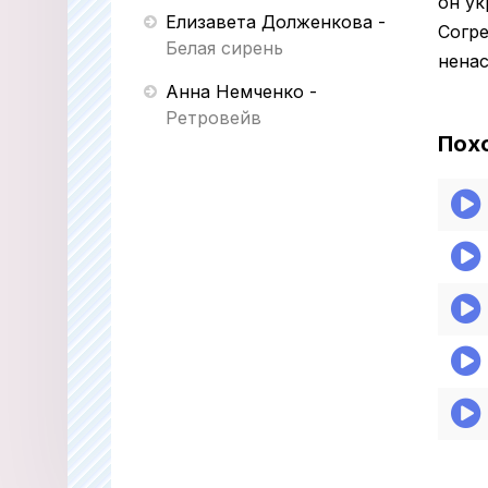
он ук
Елизавета Долженкова
-
Согр
Белая сирень
ненас
Анна Немченко
-
Ретровейв
Пох