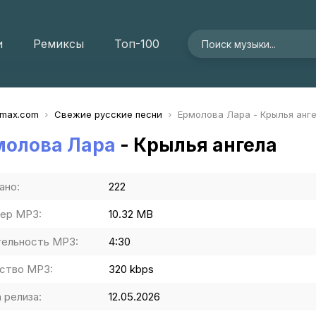
и
Ремиксы
Топ-100
imax.com
Свежие русские песни
Ермолова Лара - Крылья анг
молова Лара
- Крылья ангела
ано:
222
ер MP3:
10.32 MB
ельность MP3:
4:30
ство MP3:
320 kbps
 релиза:
12.05.2026