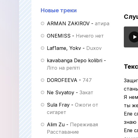
Новые треки
Слу
ARMAN ZAKIROV
-
Қатира
ONEMISS
-
Ничего нет
Laf1ame, Yokv
-
Duxov
kavabanga Depo kolibri
-
Текс
Літо на репіті
DOROFEEVA
-
747
Защит
стан
Ne Svyatoy
-
Закат
Я нем
Sula Fray
-
Ожоги от
ты же
сигарет
Еле с
знаю 
Alim Zu
-
Переживая
Еле с
Расставание