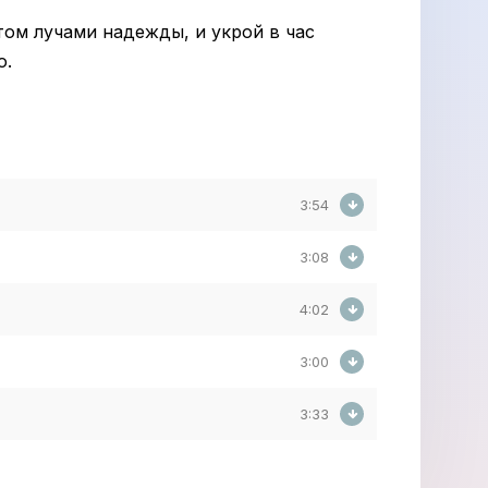
ом лучами надежды, и укрой в час
о.
3:54
3:08
4:02
3:00
3:33