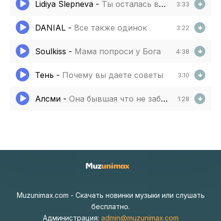
Lidiya Slepneva
-
Ты осталась в сердце
3:33
DANIAL
-
Все также одинок
3:22
Soulkiss
-
Мама попроси у Бога
4:38
Тень
-
Почему вы даете советы
3:10
Алсми
-
Она бывшая что не забудешь
1:28
Muzunimax.com - Скачать новинки музыки или слушать
бесплатно.
Администрация:
admin@muzunimax.com