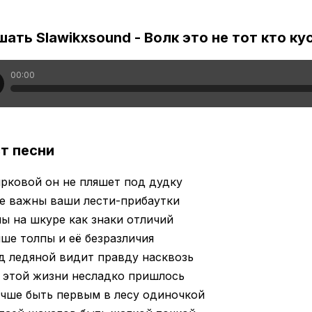
ать Slawikxsound - Волк это не тот кто ку
00:00
т песни
рковой он не пляшет под дудку
не важны ваши лести-прибаутки
ы на шкуре как знаки отличий
ше толпы и её безразличия
д ледяной видит правду насквозь
 этой жизни несладко пришлось
чше быть первым в лесу одиночкой