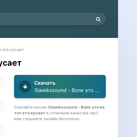
т кто кусает
кусает
Скачать
Slawikxsound - Волк это не тот кто кусает
Скачайте песню
Slawikxsound - Волк это не
тот кто кусает
в отличном качестве mp3
или слушайте онлайн бесплатно