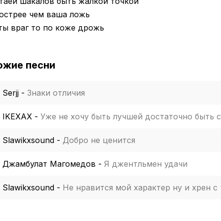
таей шакалов быть жалкой точкой
острее чем ваша ложь
ты враг то по коже дрожь
ожие песни
Serjj
-
Знаки отличия
IKEXAX
-
Уже не хочу быть лучшей достаточно быть 
Slawikxsound
-
Добро не ценится
Джамбулат Магомедов
-
Я джентльмен удачи
Slawikxsound
-
Не нравится мой характер ну и хрен с