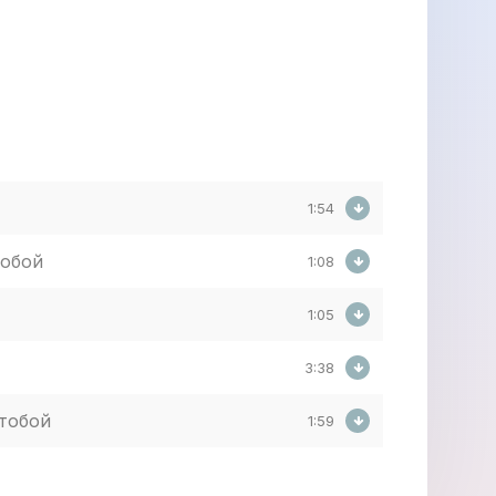
1:54
собой
1:08
1:05
3:38
 тобой
1:59