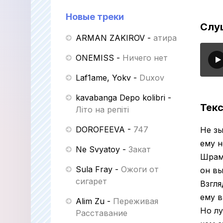
Новые треки
Слуш
ARMAN ZAKIROV
-
Қатира
ONEMISS
-
Ничего нет
Laf1ame, Yokv
-
Duxov
kavabanga Depo kolibri
-
Текс
Літо на репіті
DOROFEEVA
-
747
Не зы
ему 
Ne Svyatoy
-
Закат
Шрам
Sula Fray
-
Ожоги от
он вы
сигарет
Взгля
ему в
Alim Zu
-
Переживая
Но лу
Расставание