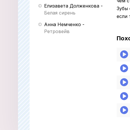
чем с
Елизавета Долженкова
-
Зубы 
Белая сирень
если 
Анна Немченко
-
Ретровейв
Пох