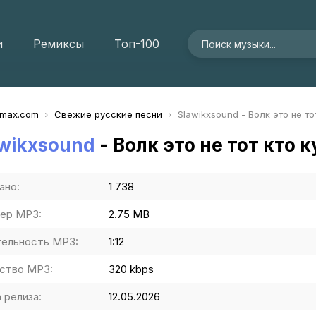
и
Ремиксы
Топ-100
imax.com
Свежие русские песни
Slawikxsound - Волк это не то
wikxsound
- Волк это не тот кто 
ано:
1 738
ер MP3:
2.75 MB
ельность MP3:
1:12
ство MP3:
320 kbps
 релиза:
12.05.2026