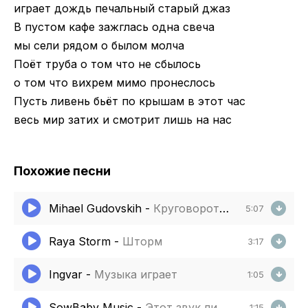
играет дождь печальный старый джаз
В пустом кафе зажглась одна свеча
мы сели рядом о былом молча
Поёт труба о том что не сбылось
о том что вихрем мимо пронеслось
Пусть ливень бьёт по крышам в этот час
весь мир затих и смотрит лишь на нас
Похожие песни
Mihael Gudovskih
-
Круговорот жизни
5:07
Raya Storm
-
Шторм
3:17
Ingvar
-
Музыка играет
1:05
SowBaby Music
-
Этот звук лишь для нас для
1:15