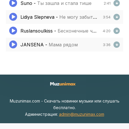
Suno
-
Ты зашла и стала тише
2:41
Lidiya Slepneva
-
Не могу забыть тебя
3:54
Ruslansoulkiss
-
Бесконечные чувства
4:20
JANSENA
-
Мама рядом
3:36
Muzunimax.com - Скачать новинки музыки или слушать
бесплатно.
Администрация:
admin@muzunimax.com