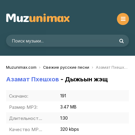
Muzunimax.com
Свежие русские песни
Азамат Пхешхов - Дыжьын жэщ
Азамат Пхешхов
- Дыжьын жэщ
Скачано:
191
Размер MP3:
3.47 MB
Длительность MP3:
1:30
Качество MP3:
320 kbps