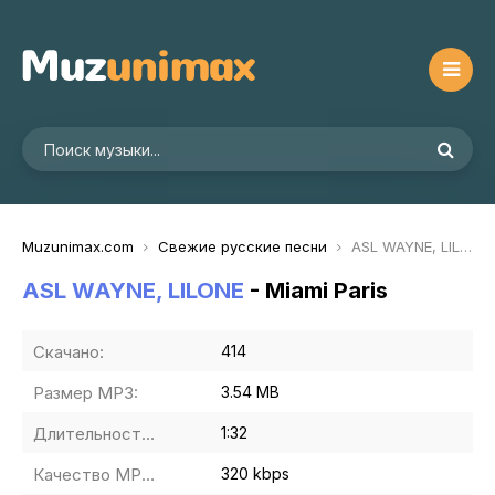
Muzunimax.com
Свежие русские песни
ASL WAYNE, LILONE - Miami Paris
ASL WAYNE, LILONE
- Miami Paris
Скачано:
414
Размер MP3:
3.54 MB
Длительность MP3:
1:32
Качество MP3:
320 kbps