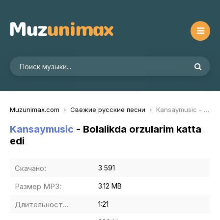
Muzunimax.com
Свежие русские песни
Kansaymusic - Bolalikda orzularim katta edi
Kansaymusic
- Bolalikda orzularim katta
edi
Скачано:
3 591
Размер MP3:
3.12 MB
Длительность MP3:
1:21