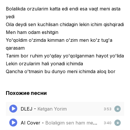
Bolalikda orzularim katta edi endi esa vaqt meni asta
yedi
Oila deydi sen kuchlisan chidagin lekin ichim qishqiradi
Men ham odam eshitgin
Yo'qoldim o'zimda kimman o'zim men ko'z tug'a
qarasam
Tanim bor ruhim yo'qday yo'qolganman hayot yo'lida
Lekin orzularim hali yonadi ichimda
Qancha o'tmasin bu dunyo meni ichimda aloq bor
Похожие песни
DLEJ
-
Ketgan Yorim
3:53
AI Cover
-
Bolaligim sen ham meni sog‘indingmi
3:40