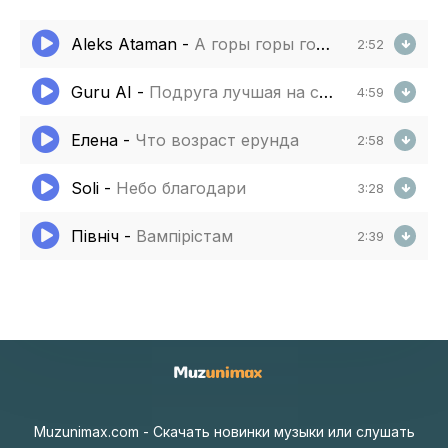
Aleks Ataman
-
А горы горы горы море море море
2:52
Guru AI
-
Подруга лучшая на свете
4:59
Елена
-
Что возраст ерунда
2:58
Soli
-
Небо благодари
3:28
Північ
-
Вампірістам
2:39
Muzunimax.com - Скачать новинки музыки или слушать