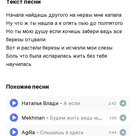
Текст песни
Начала найдешь другого на нервы мне капала
Ну что ж ты нашла а я опять пью до полпятого
Но ты мою душу если хочешь забери ведь все
березы отцвели
Вот и растели березы и исчезли мои слезы
Боль что была испарилась жить без тебя
научилась
Похожие песни
Наталья Влади
-
А если
2:42
Mekhman
-
Будем жить ведь мы будем жить
1:09
AgiRa
-
Слышишь я здесь
3:44