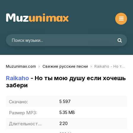
Muzunimax.com
Свежие русские песни
Raikaho - Но ты мою душу если хочешь забери
Raikaho
- Но ты мою душу если хочешь
забери
Скачано:
5 597
Размер MP3:
5.35 MB
Длительность MP3:
2:20