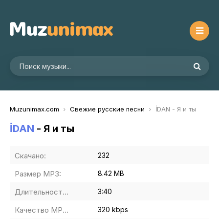
Muzunimax.com
Свежие русские песни
İDAN - Я и ты
İDAN
- Я и ты
Скачано:
232
Размер MP3:
8.42 MB
Длительность MP3:
3:40
Качество MP3:
320 kbps