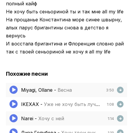
полный кайф
Не хочу быть сеньориной ты и так мне all my life
На прощанье Константина море синее швырну,
алых парус бригантины снова в детство я
вернусь
И восстала бригантина и Флоренция словно рай
так с твоей сеньориной не хочу я all my life
Похожие песни
Miyagi, Ollane
-
Весна
3:50
IKEXAX
-
Уже не хочу быть лучшей достаточно быть собой
1:08
Narei
-
Хочу с ней
1:14
Лиза Голубева
-
Хочу твои руки на плечах
1:19