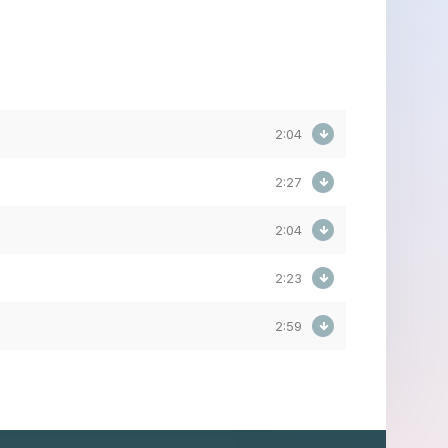
2:04
2:27
2:04
2:23
2:59