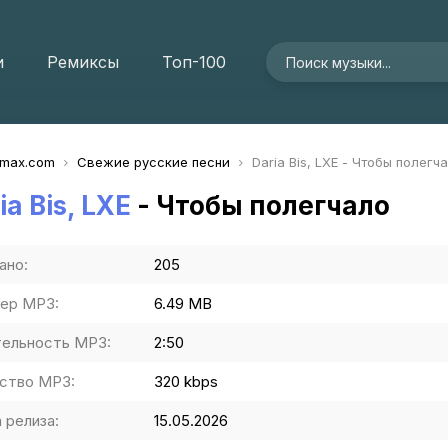
и
Ремиксы
Топ-100
imax.com
Свежие русские песни
Daria Bis, LXE - Чтобы полегч
ia Bis, LXE
- Чтобы полегчало
ано:
205
ер MP3:
6.49 MB
ельность MP3:
2:50
ство MP3:
320 kbps
 релиза:
15.05.2026