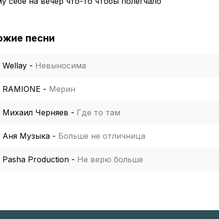
у себе на вечер что-то чтобы полегчало
ожие песни
Wellay
-
Невыносима
RAMIONE
-
Мерин
Михаил Черняев
-
Где то там
Аня Музыка
-
Больше не отличница
Pasha Production
-
Не верю больше