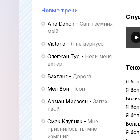
Новые треки
Слуш
Ana Danch
-
Світ таємних
мрій
Victoria
-
Я не вернусь
Олегжан Тур
-
Неси меня
ветер
Текс
Вахтанг
-
Дорога
Я бол
Мел Вон
-
Icon
Я бол
Возьм
Арман Мирзоян
-
Запах
Я бол
твой
Я бол
Смак Клубняк
-
Мне
Боль
приснилось ты мне
Я бол
изменил