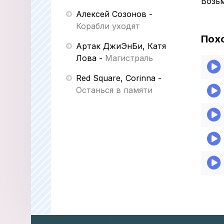
Возьм
Алексей Созонов
-
Корабли уходят
Пох
Артак ДжиЭнБи, Катя
Лова
-
Магистраль
Red Square, Corinna
-
Останься в памяти