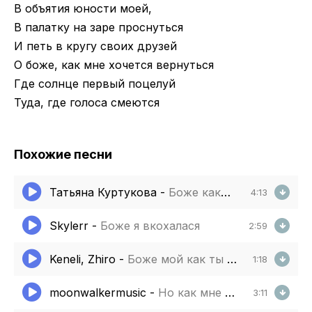
В объятия юности моей,
В палатку на заре проснуться
И петь в кругу своих друзей
О боже, как мне хочется вернуться
Где солнце первый поцелуй
Туда, где голоса смеются
Похожие песни
Татьяна Куртукова
-
Боже какой пустяк
4:13
Skylerr
-
Боже я вкохалася
2:59
Keneli, Zhiro
-
Боже мой как ты прекрасна
1:18
moonwalkermusic
-
Но как мне сегодня хочется
3:11