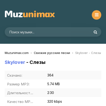
Muzunimax.com
Свежие русские песни
Skylover - Слезы
Skylover
- Слезы
Скачано:
364
Размер MP3:
5.74 MB
Длительность MP3:
2:30
Качество MP3:
320 kbps