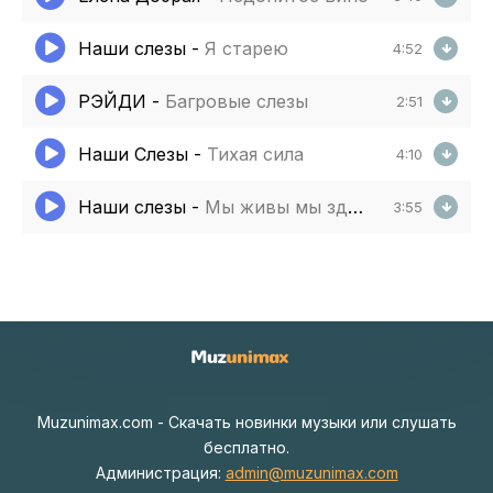
Наши слезы
-
Я старею
4:52
РЭЙДИ
-
Багровые слезы
2:51
Наши Слезы
-
Тихая сила
4:10
Наши слезы
-
Мы живы мы здесь
3:55
Muzunimax.com - Скачать новинки музыки или слушать
бесплатно.
Администрация:
admin@muzunimax.com