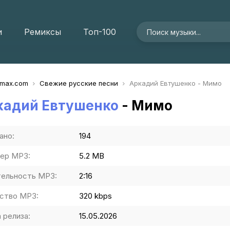
и
Ремиксы
Топ-100
imax.com
Свежие русские песни
Аркадий Евтушенко - Мимо
кадий Евтушенко
- Мимо
ано:
194
ер MP3:
5.2 MB
ельность MP3:
2:16
ство MP3:
320 kbps
 релиза:
15.05.2026