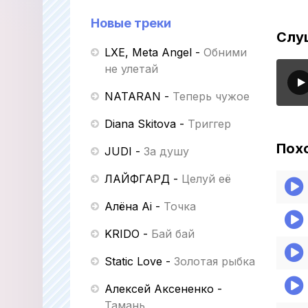
Новые треки
Слу
LXE, Meta Angel
-
Обними
не улетай
NATARAN
-
Теперь чужое
Diana Skitova
-
Триггер
Пох
JUDI
-
За душу
ЛАЙФГАРД
-
Целуй её
Алёна Ai
-
Точка
KRIDO
-
Бай бай
Static Love
-
Золотая рыбка
Алексей Аксененко
-
Тамань