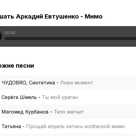
шать Аркадий Евтушенко - Мимо
00:00
ожие песни
ЧУДОBRO, Синтетика
-
Лови момент
Серёга Шмель
-
Ты мой ураган
Магомед Курбанов
-
Тело магнит
Татьяна
-
Прощай апрель катись колбаской мимо