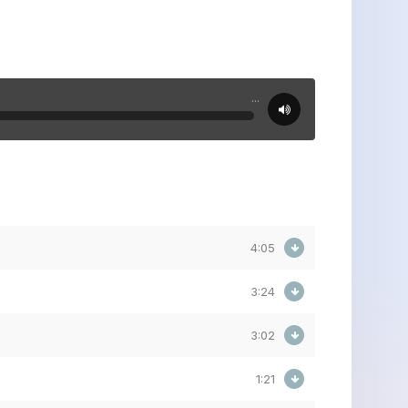
...
4:05
3:24
3:02
1:21