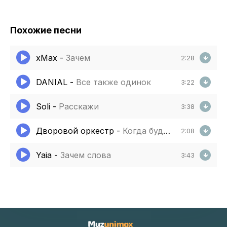
Похожие песни
xMax
-
Зачем
2:28
DANIAL
-
Все также одинок
3:22
Soli
-
Расскажи
3:38
Дворовой оркестр
-
Когда будем вдвоем
2:08
Yaia
-
Зачем слова
3:43