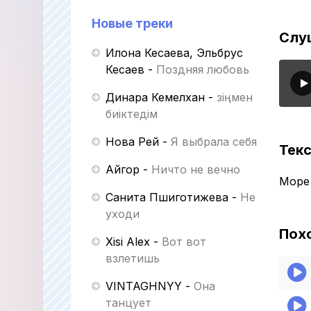
Новые треки
Слу
Илона Кесаева, Эльбрус
Кесаев
-
Поздняя любовь
Динара Кемелхан
-
Өзіңмен
биіктедім
Нова Рей
-
Я выбрала себя
Текс
Айгор
-
Ничто не вечно
Море
Санита Пшиготижева
-
Не
уходи
Пох
Xisi Alex
-
Вот вот
взлетишь
VINTAGHNYY
-
Она
танцует