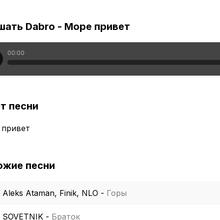
шать Dabro - Море привет
00:00
т песни
 привет
ожие песни
Aleks Ataman, Finik, NLO
-
Горы
SOVETNIK
-
Браток