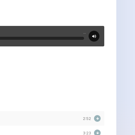
...
2:52
3:23