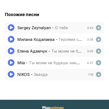
Похожие песни
Sergey Zeynalyan
-
О тебе
3:42
Милана Кодалаева
-
Героями славится наша земля
3:36
Елена Адамчук
-
Ты моим не будешь никогда
3:06
Mila
-
Ты моим не будешь никогда
4:37
NIKOS
-
Звезда
1:18