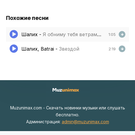
Похожие песни
Шалих
-
Я обниму тебя ветрами горными
1:05
Шалих, Batrai
-
Звездой
2:19
Muzunimax.com - Скачать новинки музыки или слушать
бесплатно.
Администрация:
admin@muzunimax.com