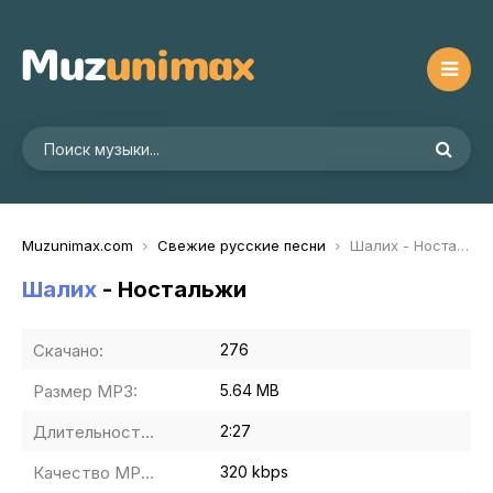
Muzunimax.com
Свежие русские песни
Шалих - Ностальжи
Шалих
- Ностальжи
Скачано:
276
Размер MP3:
5.64 MB
Длительность MP3:
2:27
Качество MP3:
320 kbps