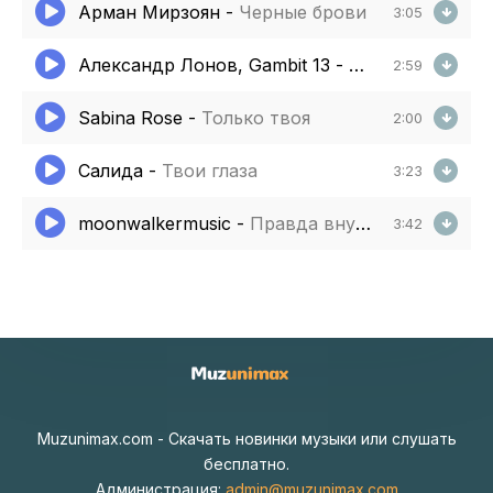
Арман Мирзоян
-
Черные брови
3:05
Александр Лонов, Gambit 13
-
Старая Лада
2:59
Sabina Rose
-
Только твоя
2:00
Салида
-
Твои глаза
3:23
moonwalkermusic
-
Правда внутри
3:42
Muzunimax.com - Скачать новинки музыки или слушать
бесплатно.
Администрация:
admin@muzunimax.com