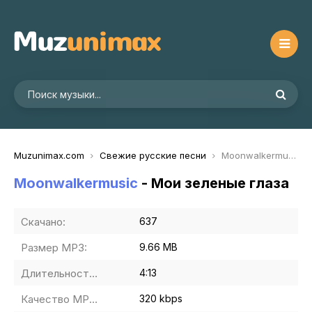
Muzunimax.com
Свежие русские песни
Moonwalkermusic - Мои зеленые глаза
Moonwalkermusic
- Мои зеленые глаза
Скачано:
637
Размер MP3:
9.66 MB
Длительность MP3:
4:13
Качество MP3:
320 kbps