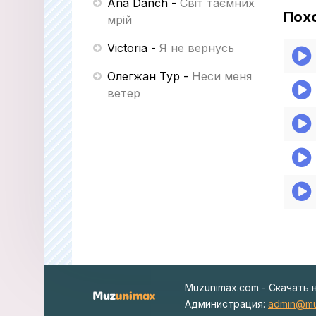
Ana Danch
-
Світ таємних
Пох
мрій
Victoria
-
Я не вернусь
Олегжан Тур
-
Неси меня
ветер
Muzunimax.com - Скачать 
Администрация:
admin@mu