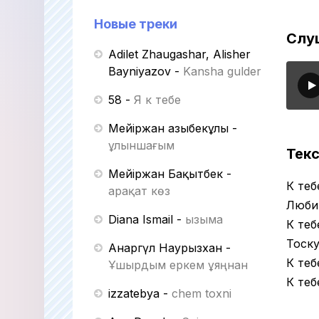
Новые треки
Слуш
Adilet Zhaugashar, Alisher
Bayniyazov
-
Kansha gulder
58
-
Я к тебе
Мейіржан Қазыбекұлы
-
Құлыншағым
Текс
Мейіржан Бақытбек
-
К теб
Қарақат көз
Любит
Diana Ismail
-
Қызыма
К теб
Тоску
Анаргүл Наурызхан
-
К теб
Ұшырдым еркем ұяңнан
К теб
izzatebya
-
chem toxni