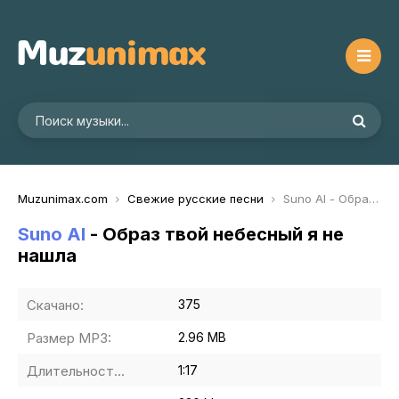
Muzunimax.com
Свежие русские песни
Suno AI - Образ твой небесный я не нашла
Suno AI
- Образ твой небесный я не
нашла
Скачано:
375
Размер MP3:
2.96 MB
Длительность MP3:
1:17