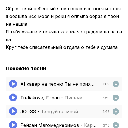
Образ твой небесный я не нашла все поля и горы
я обошла Все моря и реки я оплыла образ я твой
не нашла
Я тебя узнала и поняла как же я страдала ла ла ла
ла
Круг тебе спасательный отдала о тебе я думала
Похожие песни
AI кавер на песню Ты не приходи
-
Лариса Ч
1:08
Tretiakova, Fonari
-
Письма
2:59
JCOSS
-
Танцуй со мной
1:43
Рейсан Магомедкеримов
-
Караван любви
3:13