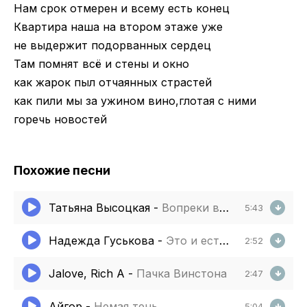
Нам срок отмерен и всему есть конец
Квартира наша на втором этаже уже
не выдержит подорванных сердец
Там помнят всё и стены и окно
как жарок пыл отчаянных страстей
как пили мы за ужином вино,глотая с ними
горечь новостей
Похожие песни
Татьяна Высоцкая
-
Вопреки всему любовь сильна
5:43
Надежда Гуськова
-
Это и есть любовь
2:52
Jalove, Rich A
-
Пачка Винстона
2:47
Айгор
-
Немая тень
5:04