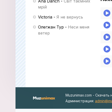
Ana Danch
-
Світ таємних
мрій
Victoria
-
Я не вернусь
Олегжан Тур
-
Неси меня
ветер
Muzunimax.com - Скачать 
Администрация:
admin@mu