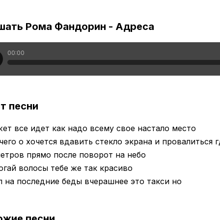
шать Рома Фандорин - Адреса
00:00
т песни
ет все идет как надо всему свое настало место
чего о хочется вдавить стекло экрана и провалиться 
етров прямо после поворот на небо
огай волосы тебе же так красиво
л на последние беды вчерашнее это такси но
ожие песни