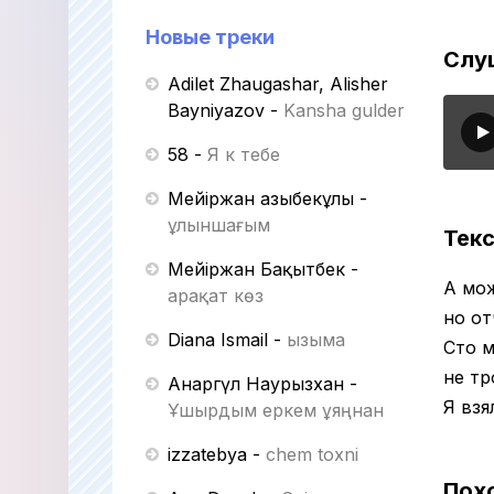
Новые треки
Слу
Adilet Zhaugashar, Alisher
Bayniyazov
-
Kansha gulder
58
-
Я к тебе
Мейіржан Қазыбекұлы
-
Құлыншағым
Текс
Мейіржан Бақытбек
-
А мож
Қарақат көз
но от
Diana Ismail
-
Қызыма
Сто м
не тр
Анаргүл Наурызхан
-
Я взя
Ұшырдым еркем ұяңнан
izzatebya
-
chem toxni
Пох