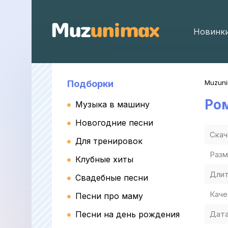
Новинк
Подборки
Muzun
Ро
Музыка в машину
Новогодние песни
Скач
Для тренировок
Разм
Клубные хиты
Длит
Свадебные песни
Каче
Песни про маму
Песни на день рождения
Дата