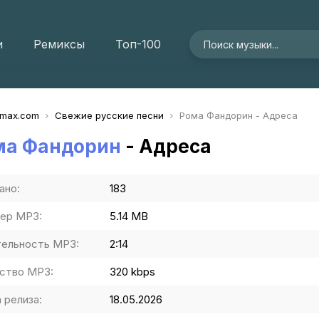
и
Ремиксы
Топ-100
imax.com
Свежие русские песни
Рома Фандорин - Адреса
ма Фандорин
- Адреса
ано:
183
ер MP3:
5.14 MB
ельность MP3:
2:14
ство MP3:
320 kbps
 релиза:
18.05.2026