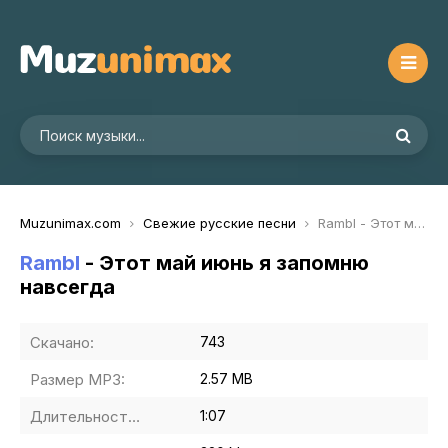
Muzunimax.com
Свежие русские песни
Rambl - Этот май июнь я запомню навсегда
Rambl
- Этот май июнь я запомню
навсегда
Скачано:
743
Размер MP3:
2.57 MB
Длительность MP3:
1:07