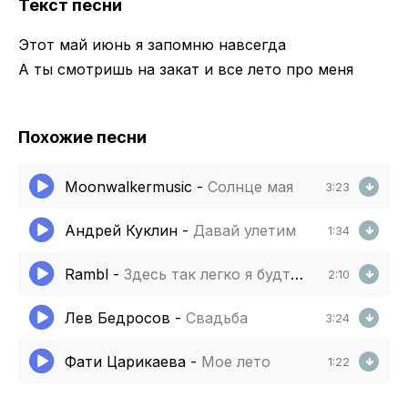
Текст песни
Этот май июнь я запомню навсегда
А ты смотришь на закат и все лето про меня
Похожие песни
Moonwalkermusic
-
Солнце мая
3:23
Андрей Куклин
-
Давай улетим
1:34
Rambl
-
Здесь так легко я будто улетаю
2:10
Лев Бедросов
-
Свадьба
3:24
Фати Царикаева
-
Мое лето
1:22