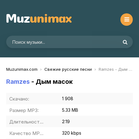
Muzunimax.com
Свежие русские песни
Ramzes - Дым масок
Ramzes
- Дым масок
Скачано:
1 908
Размер MP3:
5.33 MB
Длительность MP3:
2:19
Качество MP3:
320 kbps