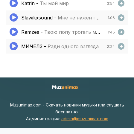
Katrin
-
Ты мой мир
3:54
Slawikxsound
-
Мне не нужен глянец
1:06
Ramzes
-
Твою попу трогать можно только мне
1:45
МИЧЕЛЗ
-
Ради одного взгляда
2:24
Muzunimax.com - Скачать новинки музыки или слушать
бесплатно.
Администрация:
admin@muzunimax.com