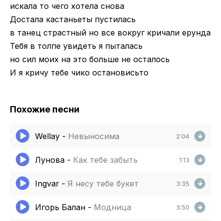
искала то чего хотела снова
Достала кастаньеты пустилась
в танец страстный но все вокруг кричали ерунда
Тебя в толпе увидеть я пыталась
но сил моих на это больше не осталось
И я кричу тебе чико остановисьто
Похожие песни
Wellay
-
Невыносима
2:04
Лунова
-
Как тебе забыть
1:13
Ingvar
-
Я несу тебе букет
3:35
Игорь Балан
-
Модница
3:50