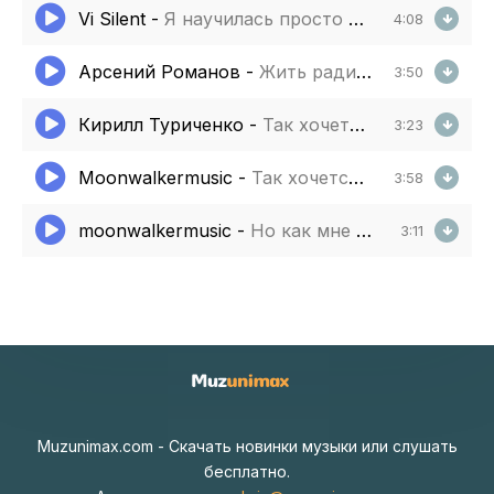
Vi Silent
-
Я научилась просто жить
4:08
Арсений Романов
-
Жить ради жизни надо
3:50
Кирилл Туриченко
-
Так хочется лета
3:23
Moonwalkermusic
-
Так хочется жить (cover remix)
3:58
moonwalkermusic
-
Но как мне сегодня хочется
3:11
Muzunimax.com - Скачать новинки музыки или слушать
бесплатно.