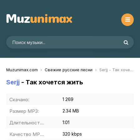
Muzunimax.com
Свежие русские песни
Serjj - Так хочется жить
Serjj
- Так хочется жить
Скачано:
1 269
Размер MP3:
2.34 MB
Длительность MP3:
1:01
Качество MP3:
320 kbps