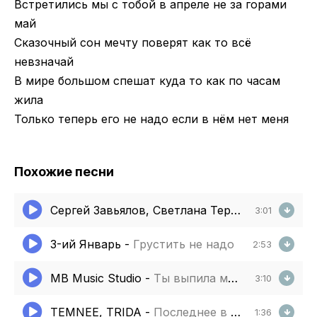
Встретились мы с тобой в апреле не за горами
май
Сказочный сон мечту поверят как то всё
невзначай
В мире большом спешат куда то как по часам
жила
Только теперь его не надо если в нём нет меня
Похожие песни
Сергей Завьялов, Светлана Тернова
-
Отдала
3:01
3-ий Январь
-
Грустить не надо
2:53
MB Music Studio
-
Ты выпила меня до дна
3:10
TEMNEE, TRIDA
-
Последнее в мире фото
1:36