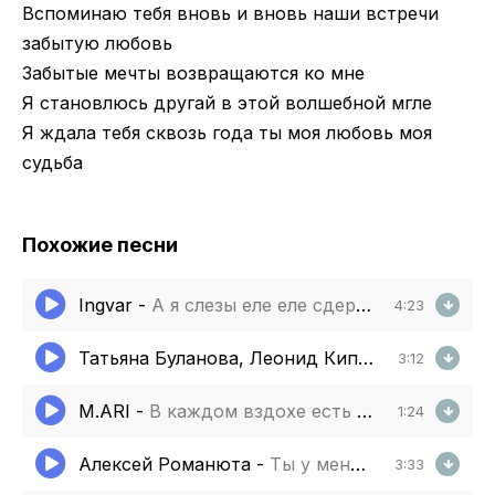
Вспоминаю тебя вновь и вновь наши встречи
забытую любовь
Забытые мечты возвращаются ко мне
Я становлюсь другай в этой волшебной мгле
Я ждала тебя сквозь года ты моя любовь моя
судьба
Похожие песни
Ingvar
-
А я слезы еле еле сдерживаю вновь
4:23
Татьяна Буланова, Леонид Кипа
-
Накрыло во
3:12
M.ARI
-
В каждом вздохе есть любовь повторяю вновь и вновь
1:24
Алексей Романюта
-
Ты у меня одна
3:33