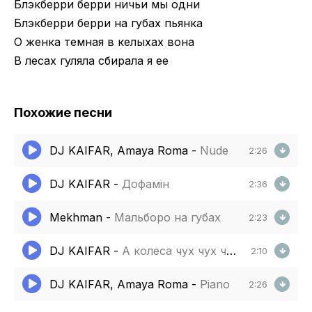
Блэкберри берри ничьи мы одни
Блэкберри берри на губах пьянка
О женка темная в келыхах вона
В лесах гуляла сбирала я ее
Похожие песни
DJ KAIFAR, Amaya Roma
-
Nude
2:26
DJ KAIFAR
-
Дофамін
2:36
Mekhman
-
Мальборо на губах
2:23
DJ KAIFAR
-
А колеса чух чух чух
2:10
DJ KAIFAR, Amaya Roma
-
Piano
2:26