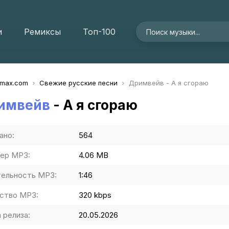
и
Ремиксы
Топ-100
imax.com
Свежие русские песни
Дримвейв - А я сгораю
имвейв
- А я сгораю
ано:
564
ер MP3:
4.06 MB
ельность MP3:
1:46
ство MP3:
320 kbps
 релиза:
20.05.2026