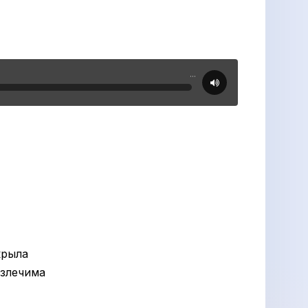
...
крыла
излечима