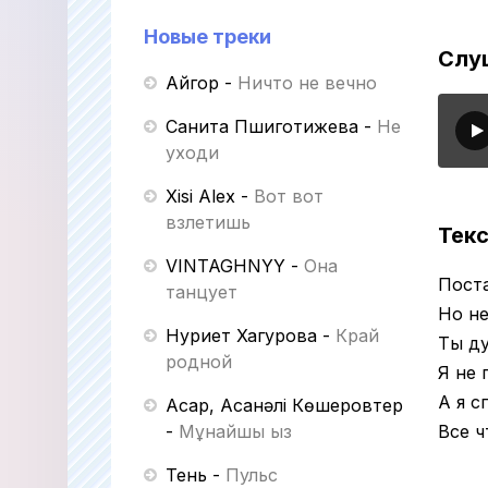
Новые треки
Слу
Айгор
-
Ничто не вечно
Санита Пшиготижева
-
Не
уходи
Xisi Alex
-
Вот вот
взлетишь
Текс
VINTAGHNYY
-
Она
Поста
танцует
Но не
Нуриет Хагурова
-
Край
Ты ду
родной
Я не 
А я с
Асқар, Асанәлі Көшеровтер
-
Мұнайшы қыз
Все ч
Тень
-
Пульс