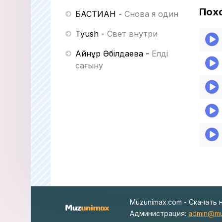
Пох
БАСТИАН
-
Снова я один
Tyush
-
Свет внутри
Айнұр Әбілдаева
-
Елді
сағыну
Muzunimax.com - Скачать 
Администрация:
admin@mu