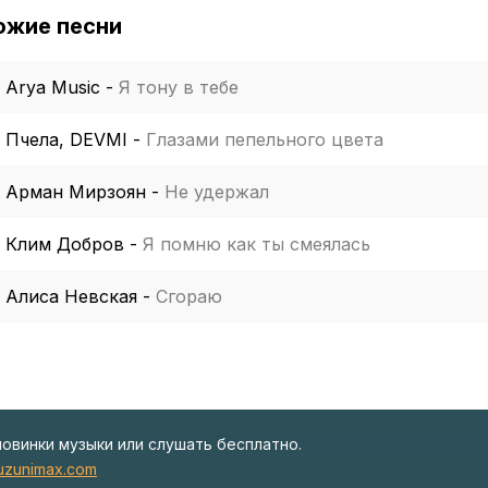
ожие песни
Arya Music
-
Я тону в тебе
Пчела, DEVMI
-
Глазами пепельного цвета
Арман Мирзоян
-
Не удержал
Клим Добров
-
Я помню как ты смеялась
Алиса Невская
-
Сгораю
новинки музыки или слушать бесплатно.
zunimax.com