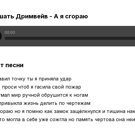
шать Дримвейв - А я сгораю
00:00
т песни
вил точку ты я приняла удар
 проси чтоб я гасила свой пожар
мал мир ручной обрушится к ногам
привыкла жизнь делить по чертежам
гораю но я помню как замок защёлкнулся и тишина на
то могла в себе уже сожгла но память чертова она не