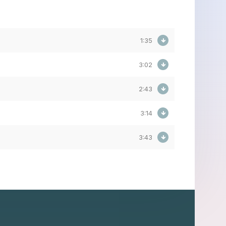
1:35
3:02
2:43
3:14
3:43