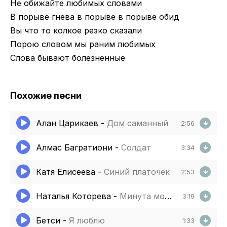
Не обижайте любимых словами
В порыве гнева в порыве в порыве обид
Вы что то колкое резко сказали
Порою словом мы раним любимых
Слова бывают болезненные
Похожие песни
Алан Царикаев
-
Дом саманный
2:56
Алмас Багратиони
-
Солдат
3:34
Катя Елисеева
-
Синий платочек
2:53
Наталья Которева
-
Минута молчания
3:19
Бетси
-
Я люблю
1:33