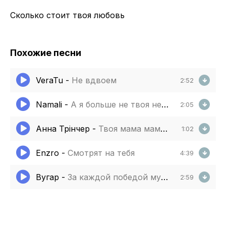
Сколько стоит твоя любовь
Похожие песни
VeraTu
-
Не вдвоем
2:52
Namali
-
А я больше не твоя не звони не надо
2:05
Анна Трінчер
-
Твоя мама мама думає що я не я не варта
1:02
Enzro
-
Смотрят на тебя
4:39
Вугар
-
За каждой победой мужчины всегда стоит та
2:59