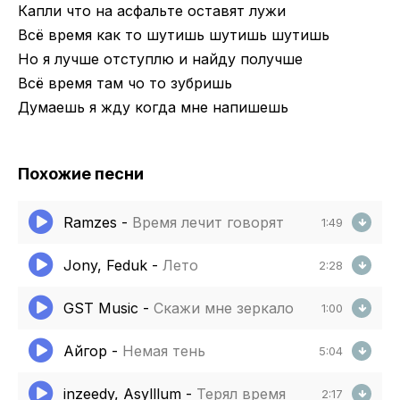
Капли что на асфальте оставят лужи
Всё время как то шутишь шутишь шутишь
Но я лучше отступлю и найду получше
Всё время там чо то зубришь
Думаешь я жду когда мне напишешь
Похожие песни
Ramzes
-
Время лечит говорят
1:49
Jony, Feduk
-
Лето
2:28
GST Music
-
Скажи мне зеркало
1:00
Айгор
-
Немая тень
5:04
inzeedy, Asylllum
-
Терял время
2:17