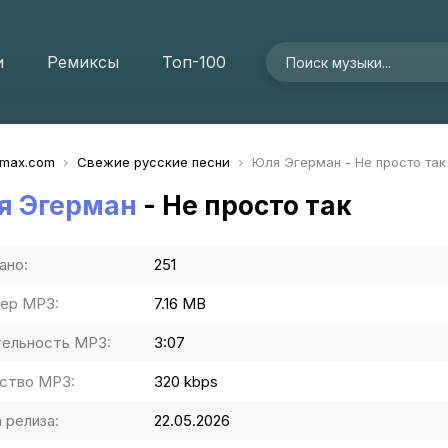
и
Ремиксы
Топ-100
imax.com
Свежие русские песни
Юля Эгерман - Не просто так
я Эгерман
- Не просто так
ано:
251
ер MP3:
7.16 MB
ельность MP3:
3:07
ство MP3:
320 kbps
 релиза:
22.05.2026