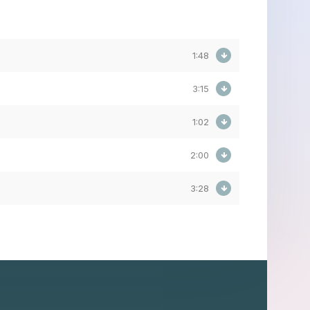
1:48
3:15
1:02
2:00
3:28