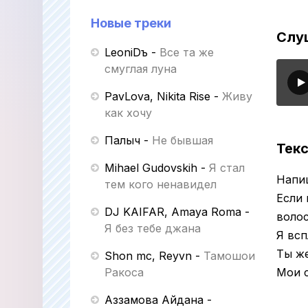
Новые треки
Слу
LeoniDъ
-
Все та же
смуглая луна
PavLova, Nikita Rise
-
Живу
как хочу
Палыч
-
Не бывшая
Текс
Mihael Gudovskih
-
Я стал
Напи
тем кого ненавидел
Если 
DJ KAIFAR, Amaya Roma
-
воло
Я без тебе джана
Я всп
Ты же
Shon mc, Reyvn
-
Тамошои
Ракоса
Мои с
Аззамова Айдана
-