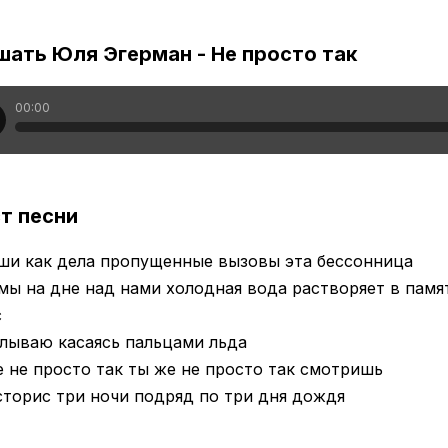
шать Юля Эгерман - Не просто так
00:00
т песни
ши как дела пропущенные вызовы эта бессонница
мы на дне над нами холодная вода растворяет в памя
с
лываю касаясь пальцами льда
 не просто так ты же не просто так смотришь
торис три ночи подряд по три дня дождя