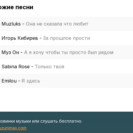
ожие песни
Muzluks
-
Она не сказала что любит
Игорь Кибирев
-
За прошлое прости
Муз Он
-
А я хочу чтобы ты просто был рядом
Sabina Rose
-
Только твоя
Emilou
-
Я здесь
новинки музыки или слушать бесплатно.
zunimax.com