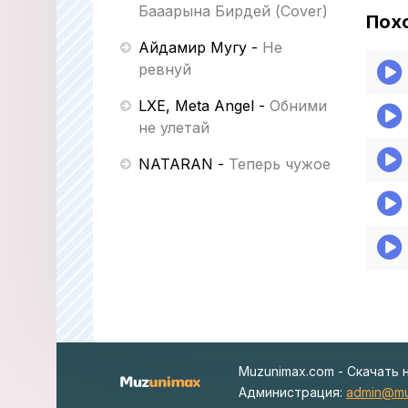
Бааарына Бирдей (Cover)
Пох
Айдамир Мугу
-
Не
ревнуй
LXE, Meta Angel
-
Обними
не улетай
NATARAN
-
Теперь чужое
Muzunimax.com - Скачать 
Администрация:
admin@mu