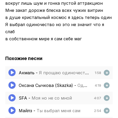
вокруг лишь шум и гонка пустой аттракцион
Мне закат дороже блеска всех чужих витрин
в душе кристальный космос я здесь теперь один
Я выбрал одиночество но это не значит что я
слаб
в собственном мире я сам себе маг
Похожие песни
Акмаль
-
Я прощаю одиночество и грусть
1:58
Оксана Сычкова (Skazka)
-
Одиночество крепость
4:19
SFA
-
Моя но не со мной
4:07
Майлз
-
Ты выбрал меня сам
2:54