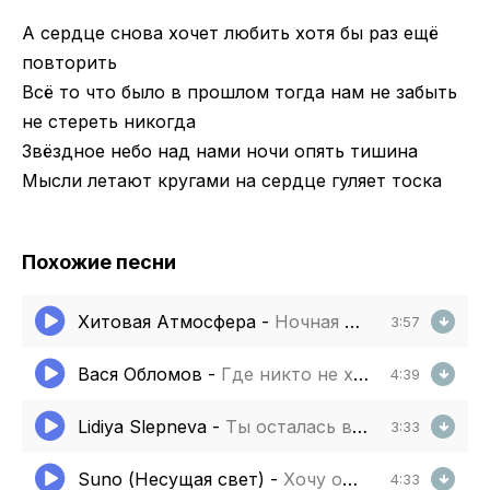
А сердце снова хочет любить хотя бы раз ещё
повторить
Всё то что было в прошлом тогда нам не забыть
не стереть никогда
Звёздное небо над нами ночи опять тишина
Мысли летают кругами на сердце гуляет тоска
Похожие песни
Хитовая Атмосфера
-
Ночная дорога
3:57
Вася Обломов
-
Где никто не хочет войны
4:39
Lidiya Slepneva
-
Ты осталась в сердце
3:33
Suno (Несущая свет)
-
Хочу одну тебя любить
4:33