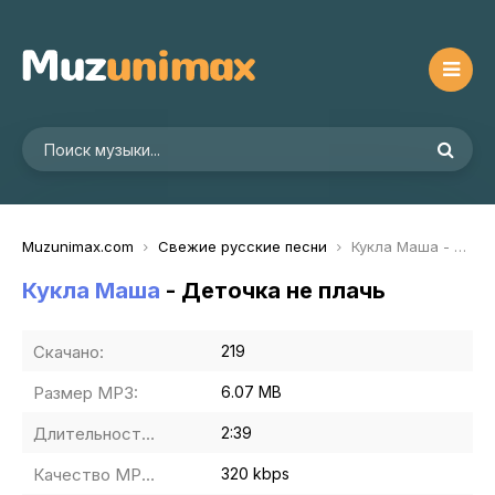
Muzunimax.com
Свежие русские песни
Кукла Маша - Деточка не плачь
Кукла Маша
- Деточка не плачь
Скачано:
219
Размер MP3:
6.07 MB
Длительность MP3:
2:39
Качество MP3:
320 kbps