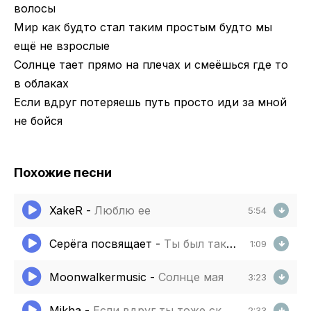
волосы
Мир как будто стал таким простым будто мы
ещё не взрослые
Солнце тает прямо на плечах и смеёшься где то
в облаках
Если вдруг потеряешь путь просто иди за мной
не бойся
Похожие песни
XakeR
-
Люблю ее
5:54
Серёга посвящает
-
Ты был таким маленьким светлым смешным
1:09
Moonwalkermusic
-
Солнце мая
3:23
Mikha
-
Если вдруг ты тоже скучаешь
2:33