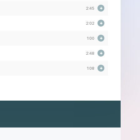
2:45
2:02
1:00
2:48
1:08