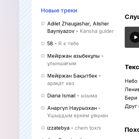
Новые треки
Слуш
Adilet Zhaugashar, Alisher
Bayniyazov
-
Kansha gulder
58
-
Я к тебе
Мейіржан Қазыбекұлы
-
Құлыншағым
Текс
Мейіржан Бақытбек
-
Небо
Қарақат көз
Лени
Diana Ismail
-
Қызыма
Бери 
Друг 
Анаргүл Наурызхан
-
Ұшырдым еркем ұяңнан
izzatebya
-
chem toxni
Пох