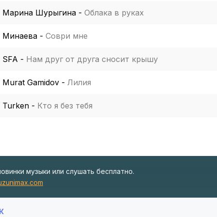
Марина Шурыгина
-
Облака в руках
Минаева
-
Соври мне
SFA
-
Нам друг от друга сносит крышу
Murat Gamidov
-
Лилия
Turken
-
Кто я без тебя
новинки музыки или слушать бесплатно.
zunimax.com
К