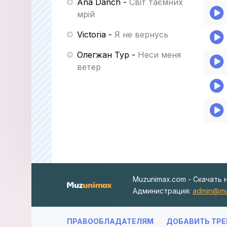
Ana Danch
-
Світ таємних
мрій
Victoria
-
Я не вернусь
Олегжан Тур
-
Неси меня
ветер
Muzunimax.com - Скачать 
Администрация:
admin@mu
ПРАВООБЛАДАТЕЛЯМ
ДОБАВИТЬ ТРЕ