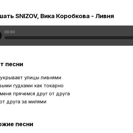
ать SNIZOV, Вика Коробкова - Ливня
00:00
т песни
 укрывает улицы ливнями
выми гудками как токарно
меня прячемся друг от друга
от друга за милями
ожие песни