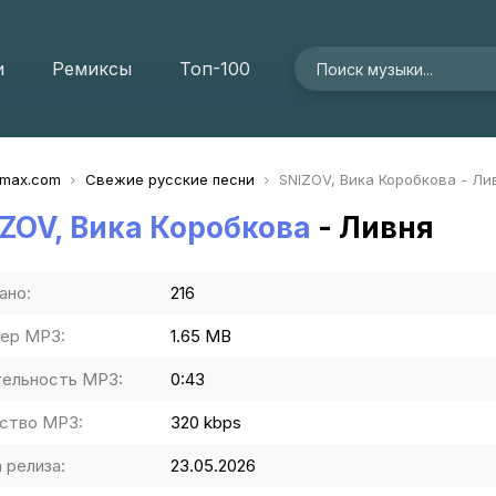
и
Ремиксы
Топ-100
imax.com
Свежие русские песни
SNIZOV, Вика Коробкова - Ли
ZOV, Вика Коробкова
- Ливня
ано:
216
ер MP3:
1.65 MB
ельность MP3:
0:43
ство MP3:
320 kbps
 релиза:
23.05.2026