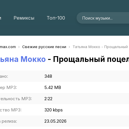
и
Ремиксы
Топ-100
imax.com
Свежие русские песни
Татьяна Мокко - Прощальный
тьяна Мокко
- Прощальный поце
ано:
348
ер MP3:
5.42 MB
ельность MP3:
2:22
ство MP3:
320 kbps
 релиза:
23.05.2026