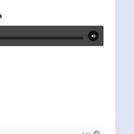
й
...
5:43