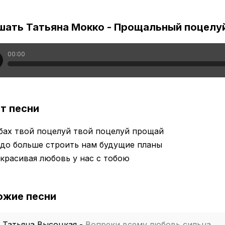
шать Татьяна Мокко - Прощальный поцелу
00:00
т песни
бах твой поцелуй твой поцелуй прощай
адо больше строить нам будущие планы
красивая любовь у нас с тобою
ожие песни
Татьяна Высоцкая
-
Вопреки всему любовь сильна