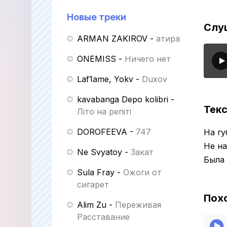
Новые треки
Слу
ARMAN ZAKIROV
-
Қатира
ONEMISS
-
Ничего нет
Laf1ame, Yokv
-
Duxov
kavabanga Depo kolibri
-
Текс
Літо на репіті
DOROFEEVA
-
747
На гу
Не н
Ne Svyatoy
-
Закат
Была 
Sula Fray
-
Ожоги от
сигарет
Пох
Alim Zu
-
Переживая
Расставание