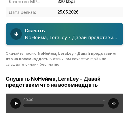
Качество MP3:
320 kbps
Дата релиза:
25.05.2026
Скачать
NoНейма, LeraLey - Давай представим что на восемнадцать
Скачайте песню
NoНейма, LeraLey - Давай представим
что на восемнадцать
в отличном качестве mp3 или
слушайте онлайн бесплатно
Слушать NoНейма, LeraLey - Давай
представим что на восемнадцать
00:00
...