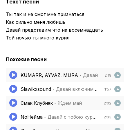
Текст песни
Ты так и не смог мне признаться
Как сильно меня любишь
Давай представим что на восемнадцать
Той ночью ты много курил
Похожие песни
KUMARR, AYVAZ, MURA
-
Давай
2:19
Slawikxsound
-
Давай включим музыку тихо тихо
1:57
Смак Клубняк
-
Ждем май
2:02
NoНейма
-
Давай с тобою курить по цыгански
2:33