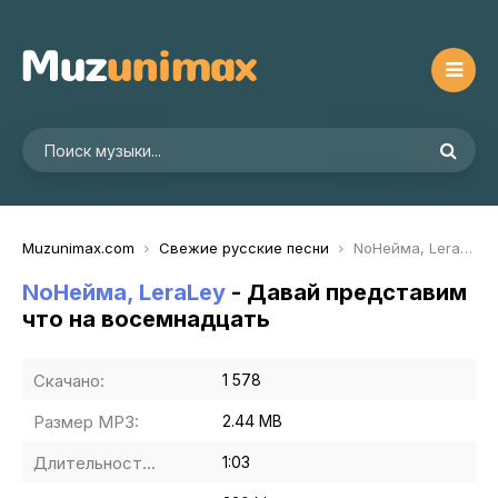
Muzunimax.com
Свежие русские песни
NoНейма, LeraLey - Давай представим что на восемнадцать
NoНейма, LeraLey
- Давай представим
что на восемнадцать
Скачано:
1 578
Размер MP3:
2.44 MB
Длительность MP3:
1:03