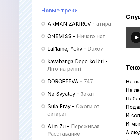
Новые треки
Слуш
ARMAN ZAKIROV
-
Қатира
ONEMISS
-
Ничего нет
Laf1ame, Yokv
-
Duxov
kavabanga Depo kolibri
-
Текс
Літо на репіті
DOROFEEVA
-
747
На л
На ле
Ne Svyatoy
-
Закат
Побо
Sula Fray
-
Ожоги от
Подал
сигарет
И сол
И мыс
Alim Zu
-
Переживая
А лю
Расставание