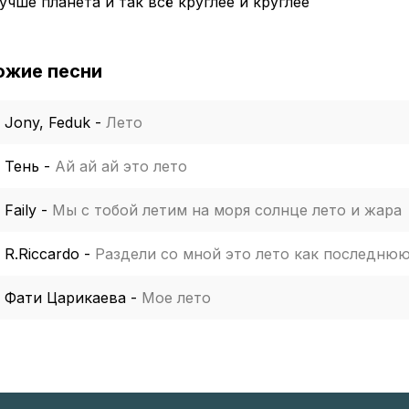
учше планета и так всё круглее и круглее
ожие песни
Jony, Feduk
-
Лето
Тень
-
Ай ай ай это лето
Faily
-
Мы с тобой летим на моря солнце лето и жара
R.Riccardo
-
Раздели со мной это лето как последнюю
Фати Царикаева
-
Мое лето