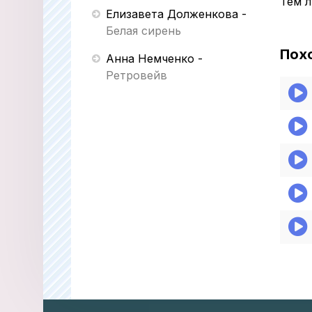
Тем л
Елизавета Долженкова
-
Белая сирень
Пох
Анна Немченко
-
Ретровейв