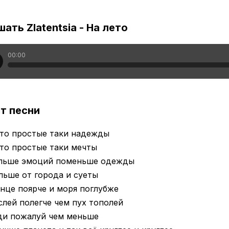
ать Zlatentsia - На лето
00:00
т песни
ето простые таки надежды
то простые таки мечты
льше эмоций поменьше одежды
ьше от города и суеты
нце поярче и моря поглубже
лей полегче чем пух тополей
ди пожалуй чем меньше