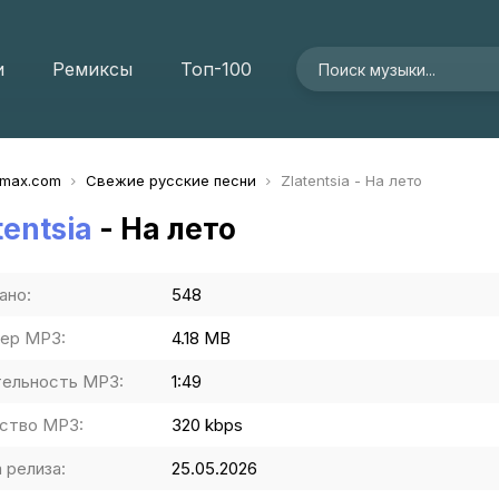
и
Ремиксы
Топ-100
imax.com
Свежие русские песни
Zlatentsia - На лето
tentsia
- На лето
ано:
548
ер MP3:
4.18 MB
ельность MP3:
1:49
ство MP3:
320 kbps
 релиза:
25.05.2026