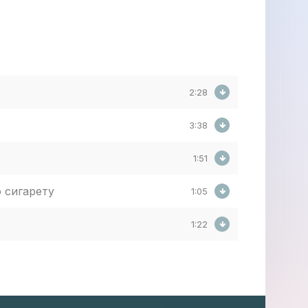
2:28
3:38
1:51
 сигарету
1:05
1:22