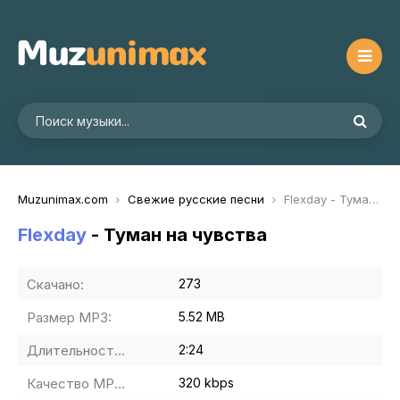
Muzunimax.com
Свежие русские песни
Flexday - Туман на чувства
Flexday
- Туман на чувства
Скачано:
273
Размер MP3:
5.52 MB
Длительность MP3:
2:24
Качество MP3:
320 kbps