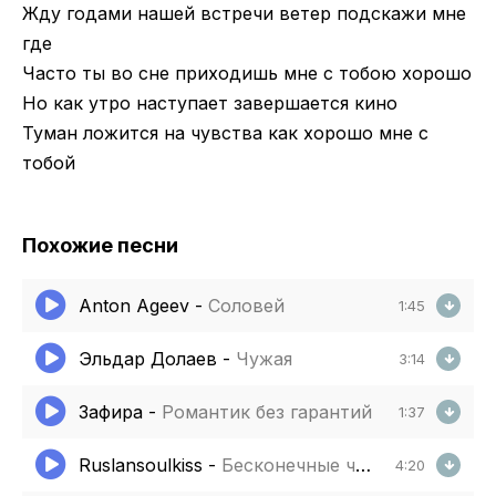
Жду годами нашей встречи ветер подскажи мне
где
Часто ты во сне приходишь мне с тобою хорошо
Но как утро наступает завершается кино
Туман ложится на чувства как хорошо мне с
тобой
Похожие песни
Anton Ageev
-
Соловей
1:45
Эльдар Долаев
-
Чужая
3:14
Зафира
-
Романтик без гарантий
1:37
Ruslansoulkiss
-
Бесконечные чувства
4:20