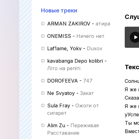
Новые треки
Слу
ARMAN ZAKIROV
-
Қатира
ONEMISS
-
Ничего нет
Laf1ame, Yokv
-
Duxov
kavabanga Depo kolibri
-
Текс
Літо на репіті
DOROFEEVA
-
747
Солнц
Я же 
Ne Svyatoy
-
Закат
Сказа
Sula Fray
-
Ожоги от
Я же
сигарет
уУспе
Ты м
Alim Zu
-
Переживая
Вмест
Расставание