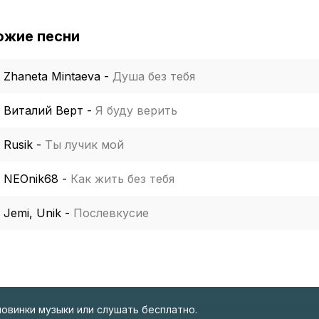
ожие песни
Zhaneta Mintaeva
-
Душа без тебя
Виталий Верт
-
Я буду верить
Rusik
-
Ты лучик мой
NEOnik68
-
Как жить без тебя
Jemi, Unik
-
Послевкусие
новинки музыки или слушать бесплатно.