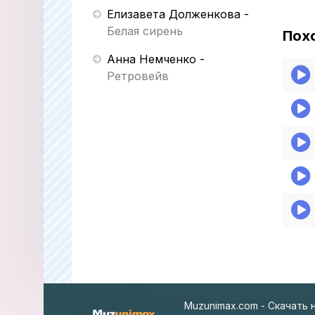
Елизавета Долженкова
-
Белая сирень
Пох
Анна Немченко
-
Ретровейв
Muzunimax.com - Скачать 