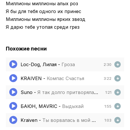
Миллионы миллионы алых роз
Я бы для тебя одного их принес
Миллионы миллионы ярких звезд
Я дарю тебе утопая среди грез
Похожие песни
Loc-Dog, Лилая
-
Гроза
2:30
KRAIVEN
-
Компас Счастья
3:22
Suno
-
Я так долго притворялась что отсутствую что я другая
1:21
БАЮН, MAVRIC
-
Выдыхай
1:55
Kraiven
-
Ты ворвалась в мой мир не спросив разрешения
1:03