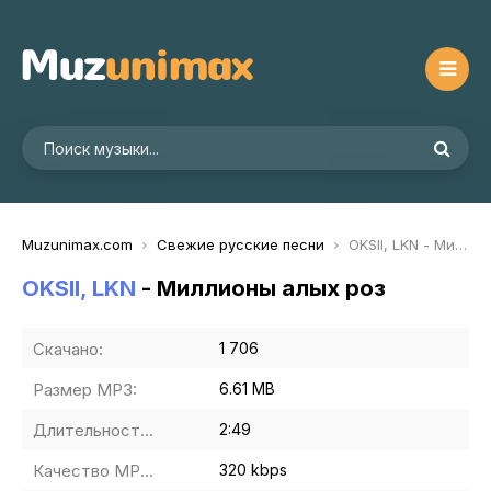
Muzunimax.com
Свежие русские песни
OKSII, LKN - Миллионы алых роз
OKSII, LKN
- Миллионы алых роз
Скачано:
1 706
Размер MP3:
6.61 MB
Длительность MP3:
2:49
Качество MP3:
320 kbps