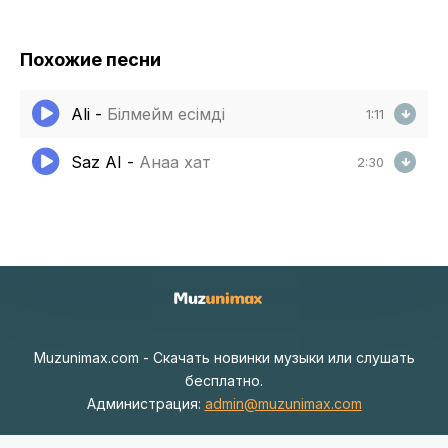
Похожие песни
Ali
-
Білмейм есімді
1:11
Saz AI
-
Анаға хат
2:30
Muzunimax.com - Скачать новинки музыки или слушать
бесплатно.
Администрация:
admin@muzunimax.com