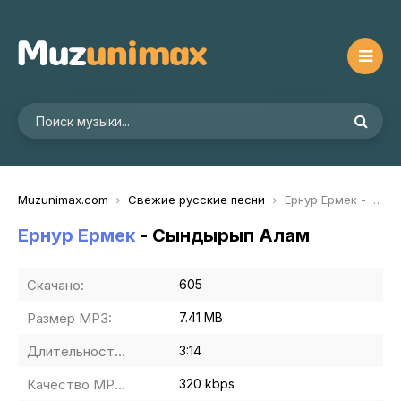
Muzunimax.com
Свежие русские песни
Ернур Ермек - Сындырып Алам
Ернур Ермек
- Сындырып Алам
Скачано:
605
Размер MP3:
7.41 MB
Длительность MP3:
3:14
Качество MP3:
320 kbps