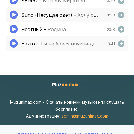
SERPO
-
В плену миражей
3:49
Suno (Несущая свет)
-
Хочу одну тебя любить
4:33
Честный
-
Родина
2:58
Enzro
-
Ты не бойся ночи ведь я рядом
3:41
Muzunimax.com - Скачать новинки музыки или слушать
бесплатно.
Администрация:
admin@muzunimax.com