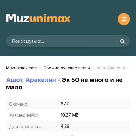
Muzunimax.com
Свежие русские песни
Ашот Аракелян - Эх 50 не много и не мало
Ашот Аракелян
- Эх 50 не много и не
мало
Скачано:
677
Размер MP3:
10.27 MB
Длительность MP3:
4:29